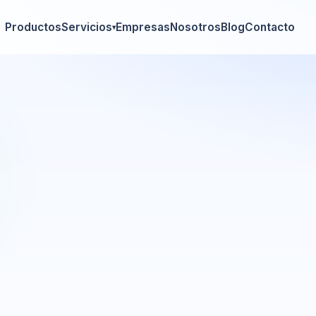
Productos
Servicios
Empresas
Nosotros
Blog
Contacto
▾
Tóner original